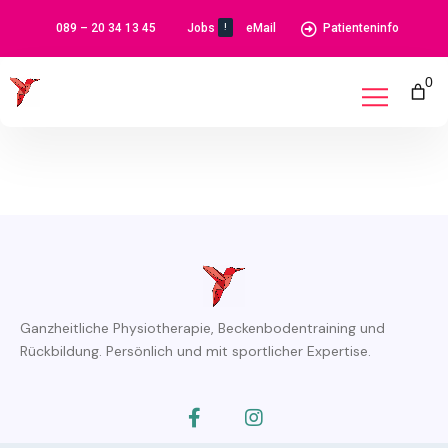
Skip
089 – 20 34 13 45
Jobs
eMail
Patienteninfo
!
to
content
0
Ganzheitliche Physiotherapie, Beckenbodentraining und
Rückbildung. Persönlich und mit sportlicher Expertise.